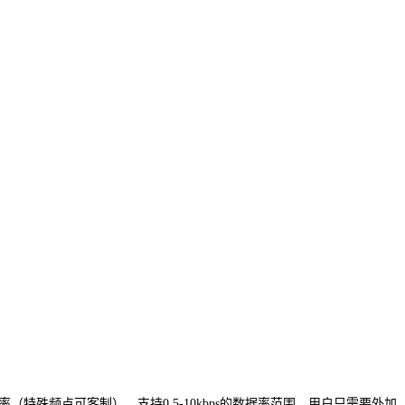
（特殊频点可客制），支持0.5-10kbps的数据率范围，用户只需要外加