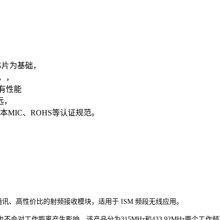
芯片为基础，
，，
有性能
远，
本MIC、ROHS等认证规范。
离通讯、高性价比的射频接收模块，适用于 ISM 频段无线应用。
工作距离产生影响。该产品分为315MHz和433.92MHz两个工作频率